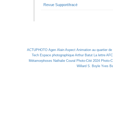
Revue Support/tracé
ACTUPHOTO
Agen
Alain Aspect
Animation au quartier de 
Tech
Espace photographique Arthur Batut
La lettre AFC
Métamorphoses
Nathalie Coural
Photo-Cité 2024
Photo-Ci
Willard S. Boyle
Yves Ba