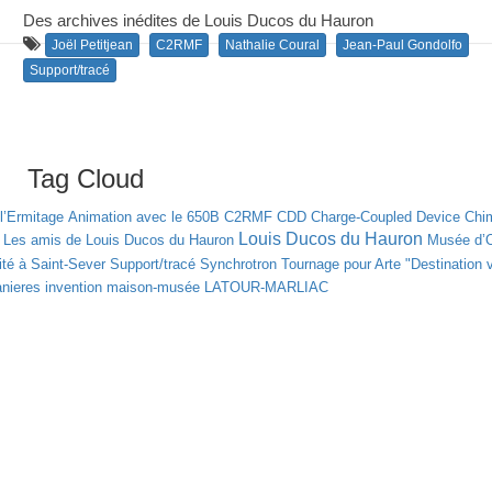
Des archives inédites de Louis Ducos du Hauron
Joël Petitjean
C2RMF
Nathalie Coural
Jean-Paul Gondolfo
Support/tracé
Tag Cloud
l’Ermitage
Animation avec le 650B
C2RMF
CDD
Charge-Coupled Device
Chim
Louis Ducos du Hauron
Les amis de Louis Ducos du Hauron
Musée d’
té à Saint-Sever
Support/tracé
Synchrotron
Tournage pour Arte "Destination 
nieres
invention
maison-musée LATOUR-MARLIAC