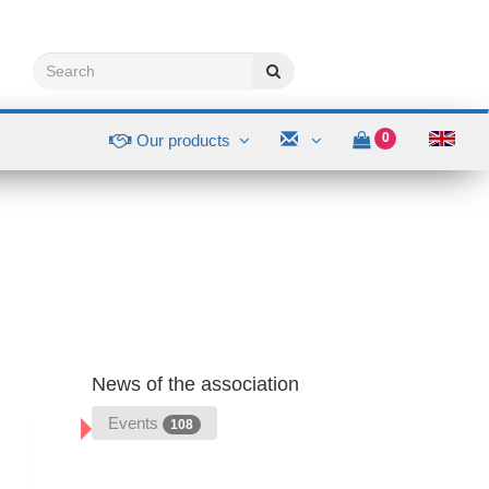
0
Our products
News of the association
Events
108