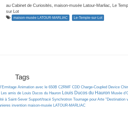
au Cabinet de Curiosités, maison-musée Latour-Marliac, Le Temp
sur Lot
maison-musée LATOUR-MARLIAC
Le-Temple-sur-Lot
Tags
l’Ermitage
Animation avec le 650B
C2RMF
CDD
Charge-Coupled Device
Chim
Louis Ducos du Hauron
Les amis de Louis Ducos du Hauron
Musée d’
té à Saint-Sever
Support/tracé
Synchrotron
Tournage pour Arte "Destination 
nieres
invention
maison-musée LATOUR-MARLIAC