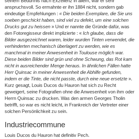
seinem Bedürfnis nach Exzellenz in allem, war er sehr
anspruchsvoll. So ermahnte er ihn 1884 nicht, sondern gab
eindeutige Empfehlungen :
« Die beiden Exemplare, die Sie uns
soeben geschickt haben, sind viel zu defekt, um eine solchen
Drucks gut zu heissen
» Und er nannte die Gründe dafür, was
den Fotoregisseur direkt implizierte : «
Ich glaube, dass die
Bilder ausgezeichnet waren, leider wurden Tinten verwendet, die
verhinderten mechanisch überlagert zu werden, wie es
manchmal in meiner Anwesenheit in Toulouse möglich war.
Diese beiden Bilder sind grün und ohne Schwung, das Rot kam
nicht in ausreichender Menge heraus. In ähnlichen Fällen hatte
Herr Quinsac in meiner Anwesenheit die Abhilfe gefunden,
indem er die Tinte, die nicht passte, durch eine neue ersetzte
».
Kurz gesagt, Louis Ducos du Hauron hat sich zu Recht
geweigert, seine Fotografien ohne die Anwesenheit von ihm oder
Herrn Quinsac zu drucken. Was den armen Georges Tholin
betrifft, so war es nicht leicht, in Frankreich der Vertreter einer
solchen Persönlichkeit zu sein.
Industriecommune
Louis Ducos du Hauron hat definitiv Pech.