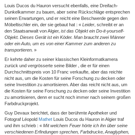
Louis Ducos du Hauron versucht ebenfalls, eine Dreifach-
Dunkelkammer zu bauen, aber seine Rückschläge entsprechen
seinen Erwartungen, und er reicht eine Beschwerde gegen den
Möbeltischler ein, der sie gebaut hat : «
Leider
, schreibt er an
den Staatsanwalt von Algier,
ist das Objekt ein Do-it-yourself-
Objekt. Dieses Gerät ist ein Köder. Man braucht zwei Männer
oder ein Auto, um es von einer Kammer zum anderen zu
transportieren.
»
Er kehrte daher zu seiner klassischen Kleinformatkamera
zurück und vergrösserte seine Bilder , die er für einen
Durchschnittspreis von 10 Franc verkaufte, aber das reichte
nicht aus, um die Kosten für seine Forschung zu decken oder
seine Investition zu amortisieren. Aber das reicht nicht aus, um
die Kosten für seine Forschung zu decken oder seine Investition
zu amortisieren, denn er sucht noch immer nach seinem großen
Farbdruckprojekt.
Guy Devaux berichtet, dass der berühmte Apotheker und
Fotograf Léopold
Mathet
Louis Ducos du Hauron in Algier traf
und ihm schrieb : «
Mit welchem Feuer hörte ich ihn über seine
verschiedenen Erfindungen sprechen, Farbdrucke, Anaglyphen,