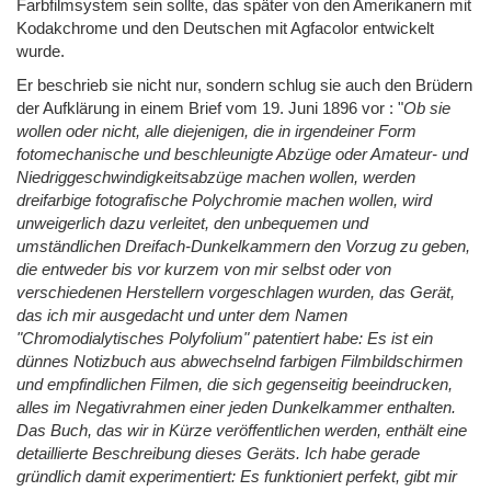
Farbfilmsystem sein sollte, das später von den Amerikanern mit
Kodakchrome und den Deutschen mit Agfacolor entwickelt
wurde.
Er beschrieb sie nicht nur, sondern schlug sie auch den Brüdern
der Aufklärung in einem Brief vom 19. Juni 1896 vor : "
Ob sie
wollen oder nicht, alle diejenigen, die in irgendeiner Form
fotomechanische und beschleunigte Abzüge oder Amateur- und
Niedriggeschwindigkeitsabzüge machen wollen, werden
dreifarbige fotografische Polychromie machen wollen, wird
unweigerlich dazu verleitet, den unbequemen und
umständlichen Dreifach-Dunkelkammern den Vorzug zu geben,
die entweder bis vor kurzem von mir selbst oder von
verschiedenen Herstellern vorgeschlagen wurden, das Gerät,
das ich mir ausgedacht und unter dem Namen
"Chromodialytisches Polyfolium" patentiert habe: Es ist ein
dünnes Notizbuch aus abwechselnd farbigen Filmbildschirmen
und empfindlichen Filmen, die sich gegenseitig beeindrucken,
alles im Negativrahmen einer jeden Dunkelkammer enthalten.
Das Buch, das wir in Kürze veröffentlichen werden, enthält eine
detaillierte Beschreibung dieses Geräts. Ich habe gerade
gründlich damit experimentiert: Es funktioniert perfekt, gibt mir