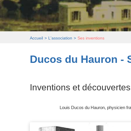
Accueil
L'association
Ses inventions
Ducos du Hauron - S
Inventions et découvertes
Louis Ducos du Hauron, physicien fran